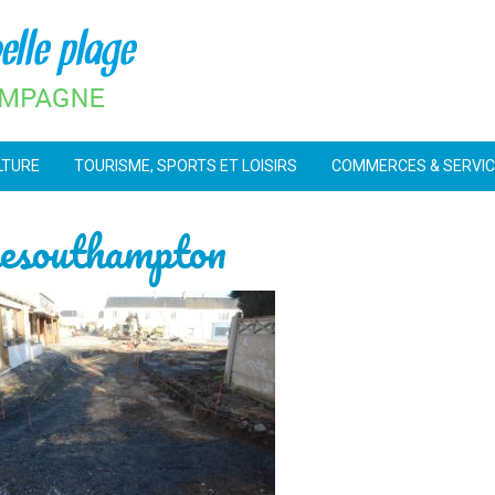
LTURE
TOURISME, SPORTS ET LOISIRS
COMMERCES & SERVI
uesouthampton