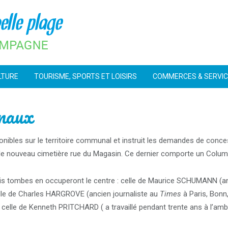
LTURE
TOURISME, SPORTS ET LOISIRS
COMMERCES & SERVI
unaux
ponibles sur le territoire communal et instruit les demandes de con
 et le nouveau cimetière rue du Magasin. Ce dernier comporte un Colum
ois tombes en occuperont le centre : celle de Maurice SCHUMANN (a
celle de Charles HARGROVE (ancien journaliste au
Times
à Paris, Bonn
 celle de Kenneth PRITCHARD ( a travaillé pendant trente ans à l’am