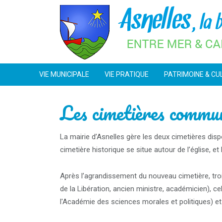
Skip
to
content
VIE MUNICIPALE
VIE PRATIQUE
PATRIMOINE & CU
Les cimetières comm
La mairie d’Asnelles gère les deux cimetières dis
cimetière historique se situe autour de l’église,
Après l’agrandissement du nouveau cimetière, tr
de la Libération, ancien ministre, académicien), 
l'Académie des sciences morales et politiques) et