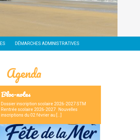
CES
DÉMARCHES ADMINISTRATIVES
Agenda
Bloc-notes
Dossier inscription scolaire 2026-2027 STM
Rentrée scolaire 2026-2027 Nouvelles
inscriptions du 02 février au […]