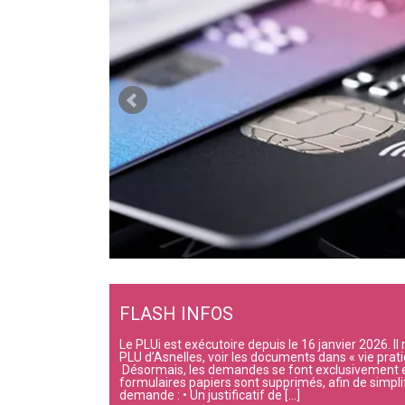
FLASH INFOS
Le PLUi est exécutoire depuis le 16 janvier 2026.
PLU d’Asnelles, voir les documents dans « vie pra
Désormais, les demandes se font exclusivement en 
formulaires papiers sont supprimés, afin de simplif
demande : • Un justificatif de […]