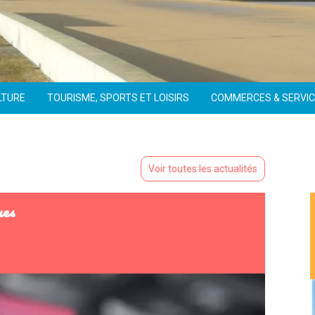
LTURE
TOURISME, SPORTS ET LOISIRS
COMMERCES & SERVI
Voir toutes les actualités
ues