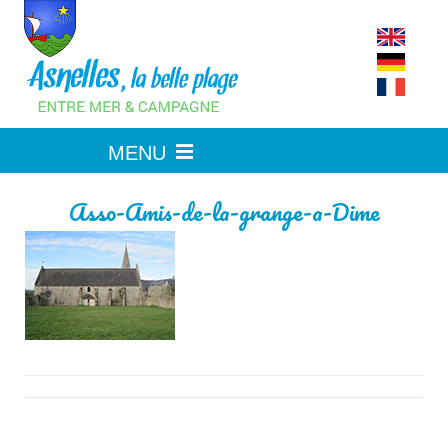
Skip
to
content
Asso-Amis-de-la-grange-a-Dime