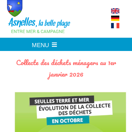
Skip
to
content
Collecte des déchets ménagers au 1er
janvier 2026