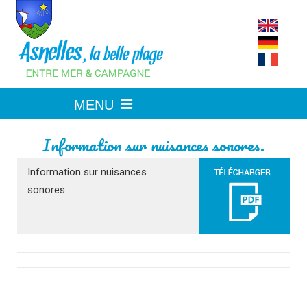
Skip
to
content
Information sur nuisances sonores.
Information sur nuisances
sonores.