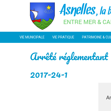
Skip
to
content
VIE MUNICIPALE
VIE PRATIQUE
PATRIMOINE & CU
Arrêté réglementant l
2017-24-1
Ar