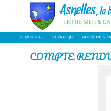
Skip
to
content
VIE MUNICIPALE
VIE PRATIQUE
PATRIMOINE & CU
COMPTE RENDU C