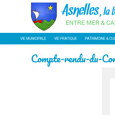
Skip
to
content
VIE MUNICIPALE
VIE PRATIQUE
PATRIMOINE & CU
Compte-rendu-du-Con