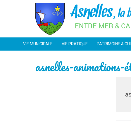
Skip
to
content
VIE MUNICIPALE
VIE PRATIQUE
PATRIMOINE & CU
asnelles-animations-
as