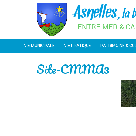
Skip
to
content
VIE MUNICIPALE
VIE PRATIQUE
PATRIMOINE & CU
Site-CMMA3