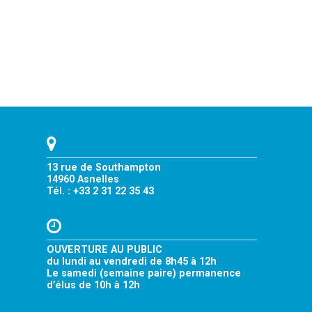
c
l
e
s
13 rue de Southampton
14960 Asnelles
Tél. : +33 2 31 22 35 43
OUVERTURE AU PUBLIC
du lundi au vendredi de 8h45 à 12h
Le samedi (semaine paire) permanence
d’élus de 10h à 12h